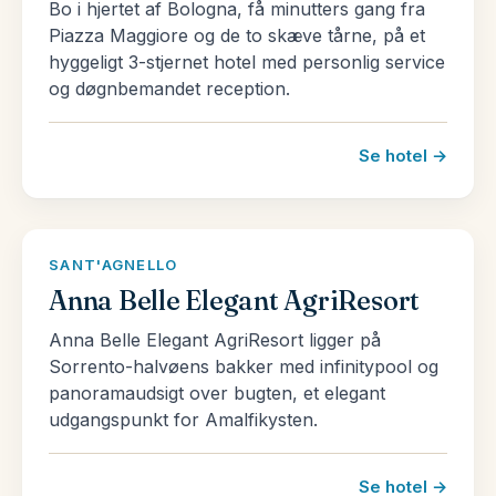
Bo i hjertet af Bologna, få minutters gang fra
Som en hyldest til sit folks kærlighed til mode, er
Piazza Maggiore og de to skæve tårne, på et
Italiens skitse heldigvis formet som en støvle.
hyggeligt 3-stjernet hotel med personlig service
Landet er langt og elegant – c’e bella – og er
og døgnbemandet reception.
flankeret på tre sider af fire Middelhavs have
(Adriaterhavet, det Ioniske hav, Liguriske hav og
Se hotel →
Tyrrhenske hav). Den nordlige væg af Alperne og
Dolomitterne omringer det nordlige Italien, med sin
glitrende gletsjersøer, mens flammende vulkaner –
SANT'AGNELLO
Vesuv, Etna og Stromboli, simrer i syd.
Anna Belle Elegant AgriResort
Italiens klima varierer fra nord til syd og fra
Anna Belle Elegant AgriResort ligger på
højlandet til lavlandet. Vintrene er længe om at
Sorrento-halvøens bakker med infinitypool og
forlade de italienske alper, hvor der falder sne så
panoramaudsigt over bugten, et elegant
udgangspunkt for Amalfikysten.
tidligt som midt i september. I de nordlige regioner
kan man opleve kølige vintre og hede somre,
mens klimaet lunes, jo mere syd man rejser. Kort
Se hotel →