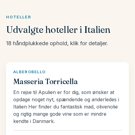
vælge blandt vores store udvalg af pakkerejser til
Italien her.
HOTELLER
Udvalgte hoteller i Italien
Et land af passioner
Et overraskende stort antal italienere interesserer
18 håndplukkede ophold, klik for detaljer.
sig dybt for de florerende eftersmage af fåreost
som pecorino, den korrekte måde at skære
marmor, og nuancerne i en Vivaldi koncert. Bag
ALBEROBELLO
denne disinvoltura (lethed) lurer en passioneret
Masseria Torricella
opmærksomhed på livets små detaljer. Så sæt
En rejse til Apulien er for dig, som ønsker at
tempoet ned, og begynd at tage livets detaljer til
opdage noget nyt, spændende og anderledes i
efterretning og nyd din egen ‘bella vita’.
Italien Her finder du fantastisk mad, olivenolie
og rigtig mange gode vine som er mindre
Man kan heller ikke sige Italien uden at tænke på
kendte i Danmark.
mad. Italien er helt bogstaveligt en fest af
endeløse retter. Uanset hvor meget du har spist,