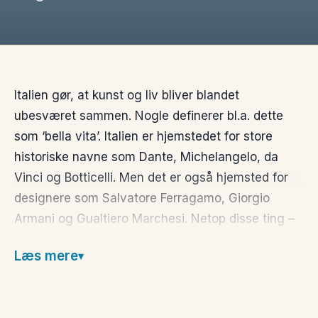
Italien gør, at kunst og liv bliver blandet
ubesværet sammen. Nogle definerer bl.a. dette
som ‘bella vita’. Italien er hjemstedet for store
historiske navne som Dante, Michelangelo, da
Vinci og Botticelli. Men det er også hjemsted for
designere som Salvatore Ferragamo, Giorgio
Armani og Gualtiero Marchesi. Netop disse ting –
mad, mode, kunst og arkitektur, vil du hurtigt
Læs mere
kunne opleve som roden til den italienske patologi.
Det er en urokkelig dedikation til at leve livet godt.
Oplevelserne venter lige om hjørnet og du kan frit