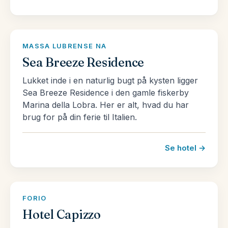
sagt indbyder Italien til forskellige ferier, alt
afhængig af, hvad man ønsker at opleve. Se vores
udvalg af pakkerejser til Italien her og se, hvad vi
MASSA LUBRENSE NA
kan tilbyde.
Sea Breeze Residence
Læs mere om Italien og landet mange fantastiske
Lukket inde i en naturlig bugt på kysten ligger
Sea Breeze Residence i den gamle fiskerby
rejsemål
her!
Marina della Lobra. Her er alt, hvad du har
brug for på din ferie til Italien.
Se hotel →
FORIO
Hotel Capizzo