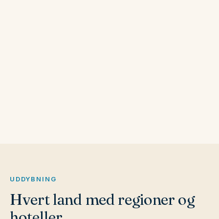
Tyskland
Spanien
Portugal
Polen
Ungarn
Tjekkiet
Letland
Litauen
Estland
Albanien
Bulgarien
UDDYBNING
Hvert land med regioner og
hoteller