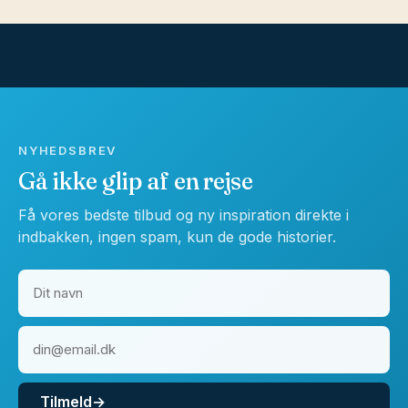
NYHEDSBREV
Gå ikke glip af en rejse
Få vores bedste tilbud og ny inspiration direkte i
indbakken, ingen spam, kun de gode historier.
Tilmeld
→