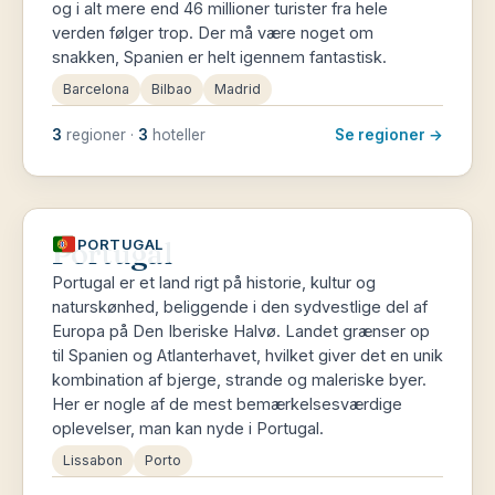
og i alt mere end 46 millioner turister fra hele
verden følger trop. Der må være noget om
snakken, Spanien er helt igennem fantastisk.
Barcelona
Bilbao
Madrid
3
regioner ·
3
hoteller
Se regioner →
Portugal
PORTUGAL
Portugal er et land rigt på historie, kultur og
naturskønhed, beliggende i den sydvestlige del af
Europa på Den Iberiske Halvø. Landet grænser op
til Spanien og Atlanterhavet, hvilket giver det en unik
kombination af bjerge, strande og maleriske byer.
Her er nogle af de mest bemærkelsesværdige
oplevelser, man kan nyde i Portugal.
Lissabon
Porto