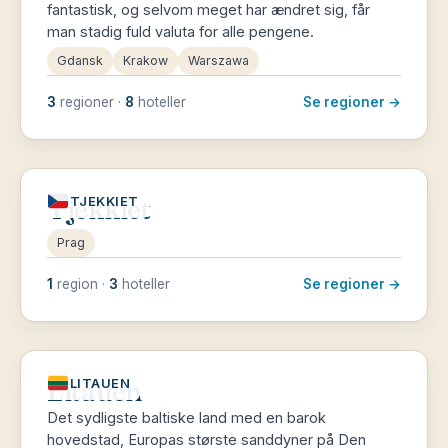
fantastisk, og selvom meget har ændret sig, får
man stadig fuld valuta for alle pengene.
Gdansk
Krakow
Warszawa
3
regioner ·
8
hoteller
Se regioner →
Tjekkiet
TJEKKIET
Prag
1
region ·
3
hoteller
Se regioner →
Litauen
LITAUEN
Det sydligste baltiske land med en barok
hovedstad, Europas største sanddyner på Den