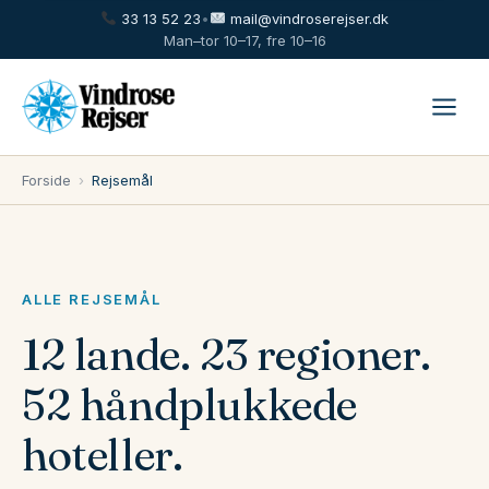
33 13 52 23
•
mail@vindroserejser.dk
Man–tor 10–17, fre 10–16
Forside
›
Rejsemål
ALLE REJSEMÅL
12 lande. 23 regioner.
52 håndplukkede
hoteller.