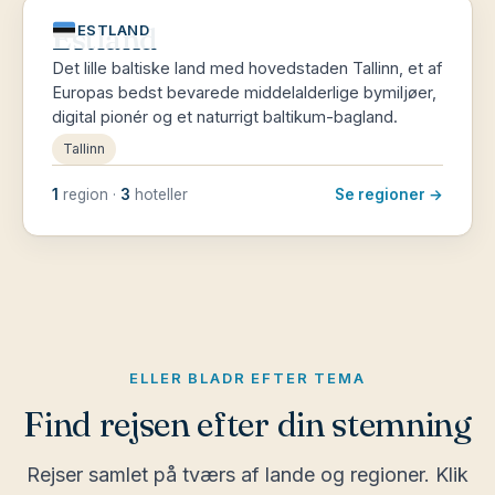
Estland
ESTLAND
Det lille baltiske land med hovedstaden Tallinn, et af
Europas bedst bevarede middelalderlige bymiljøer,
digital pionér og et naturrigt baltikum-bagland.
Tallinn
1
region ·
3
hoteller
Se regioner →
ELLER BLADR EFTER TEMA
Find rejsen efter din stemning
Rejser samlet på tværs af lande og regioner. Klik