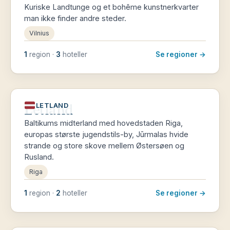
Kuriske Landtunge og et bohême kunstnerkvarter
man ikke finder andre steder.
Vilnius
1
region ·
3
hoteller
Se regioner →
Letland
LETLAND
Baltikums midterland med hovedstaden Riga,
europas største jugendstils-by, Jūrmalas hvide
strande og store skove mellem Østersøen og
Rusland.
Riga
1
region ·
2
hoteller
Se regioner →