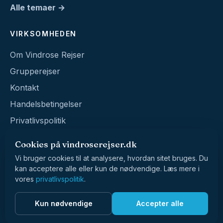
Alle temaer →
VIRKSOMHEDEN
Om Vindrose Rejser
Grupperejser
Kontakt
Handelsbetingelser
Privatlivspolitik
Cookies på vindroserejser.dk
Vi bruger cookies til at analysere, hvordan sitet bruges. Du
kan acceptere alle eller kun de nødvendige. Læs mere i
vores
privatlivspolitik
.
© 2026 Vindrose Rejser · CVR 39017229
Kun nødvendige
Accepter alle
Vester Voldgade 90 · 1552 København V