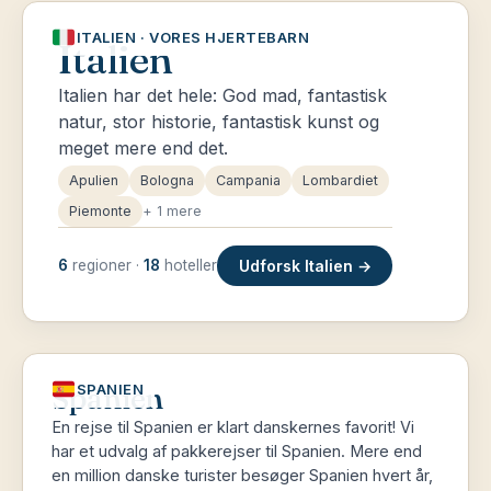
ITALIEN · VORES HJERTEBARN
Italien
Italien har det hele: God mad, fantastisk
natur, stor historie, fantastisk kunst og
meget mere end det.
Apulien
Bologna
Campania
Lombardiet
Piemonte
+ 1 mere
Udforsk Italien →
6
regioner ·
18
hoteller
Spanien
SPANIEN
En rejse til Spanien er klart danskernes favorit! Vi
har et udvalg af pakkerejser til Spanien. Mere end
en million danske turister besøger Spanien hvert år,