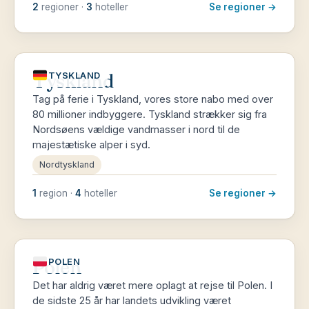
2
regioner ·
3
hoteller
Se regioner →
Tyskland
TYSKLAND
Tag på ferie i Tyskland, vores store nabo med over
80 millioner indbyggere. Tyskland strækker sig fra
Nordsøens vældige vandmasser i nord til de
majestætiske alper i syd.
Nordtyskland
1
region ·
4
hoteller
Se regioner →
Polen
POLEN
Det har aldrig været mere oplagt at rejse til Polen. I
de sidste 25 år har landets udvikling været