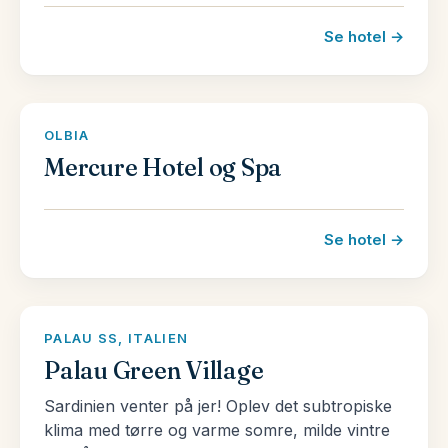
Oristano, Medio Campidano, Sassari og Ogliastra.
Se hotel →
Vil du vide mere?
Vi ved en hel del om Sardinien – men der er intet
OLBIA
bedre end at blive vist rundt af en lokal! Lonely
Mercure Hotel og Spa
Planet har en rigtig fin guide skrevet af en lokal –
den kan du læse lige
her
.
Se hotel →
PALAU SS, ITALIEN
Palau Green Village
Sardinien venter på jer! Oplev det subtropiske
klima med tørre og varme somre, milde vintre