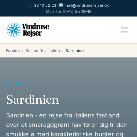
33 13 52 23
•
mail@vindroserejser.dk
Man–tor 10–17, fre 10–16
Forside
›
Rejsemål
›
Italien
›
Sardinien
REGION
Sardinien
Sardinien - en rejse fra Italiens fastland
over et smaragdgrønt hav fører dig til den
smukke ø med karakteristiske bugter og