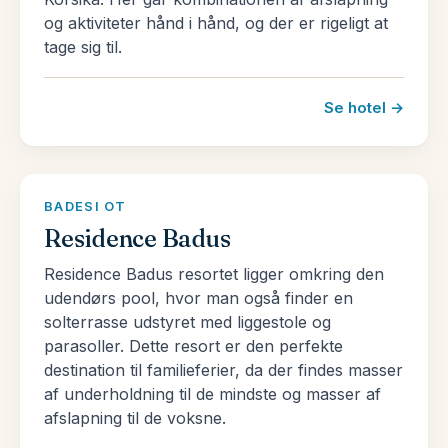
og aktiviteter hånd i hånd, og der er rigeligt at
sin fortryllende bugt, der minder om en hjorts
tage sig til.
gevir. Den gamle havn betragtes som den bedst
mulige turistmæssige havn i Middelhavet. Porto
Se hotel →
Rotondo er også et berømt sted. Det har udsigt
over den brede Golfi di Cugnana og er fuld af
villaer og piazzaer.
BADESI OT
De, som foretrækker bjergene, kan med god grund
Residence Badus
tage på ferie til Sardinien og udforske området
Residence Badus resortet ligger omkring den
Gennargentu. Gennargentu er den største
udendørs pool, hvor man også finder en
bjergkæde på Sardinien. Med sit specielle
solterrasse udstyret med liggestole og
landskab bevises det, at den bedste maler af dem
parasoller. Dette resort er den perfekte
alle er Moder Natur selv. Denne region er ligeledes
destination til familieferier, da der findes masser
rig på både flora og fauna.
af underholdning til de mindste og masser af
afslapning til de voksne.
Blandt sine vidundere tilbyder Sardinien sine