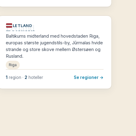
Letland
LETLAND
Baltikums midterland med hovedstaden Riga,
europas største jugendstils-by, Jūrmalas hvide
strande og store skove mellem Østersøen og
Rusland.
Riga
1
region ·
2
hoteller
Se regioner →