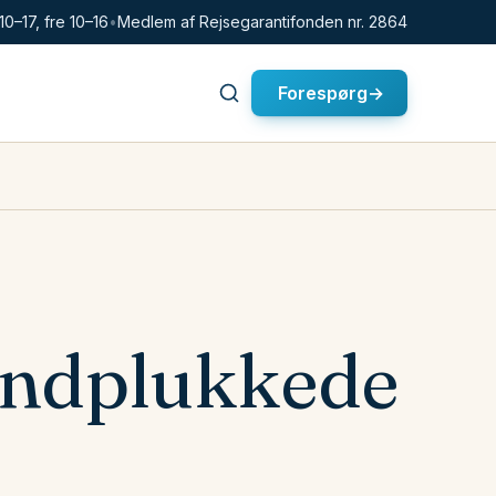
10–17, fre 10–16
•
Medlem af Rejsegarantifonden nr. 2864
Forespørg
→
håndplukkede