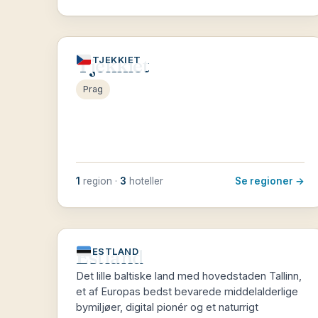
Tjekkiet
TJEKKIET
Prag
1
region ·
3
hoteller
Se regioner →
Estland
ESTLAND
Det lille baltiske land med hovedstaden Tallinn,
et af Europas bedst bevarede middelalderlige
bymiljøer, digital pionér og et naturrigt