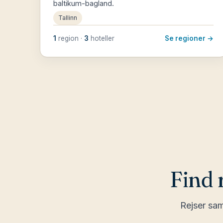
baltikum-bagland.
Tallinn
1
region ·
3
hoteller
Se regioner →
Find 
Rejser sam