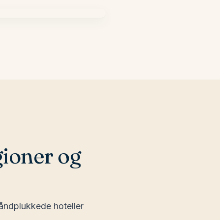
garn
Tjekkiet
land
Albanien
gioner og
håndplukkede hoteller