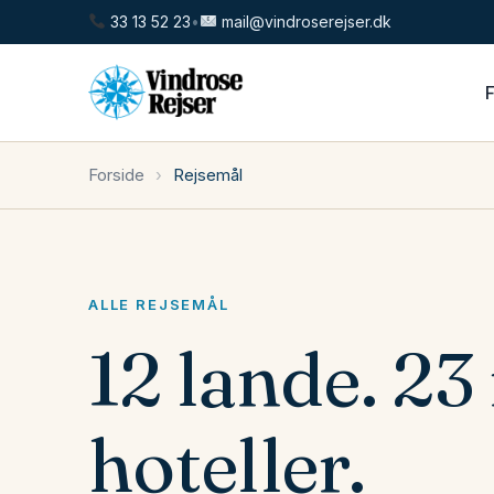
33 13 52 23
•
mail@vindroserejser.dk
Forside
›
Rejsemål
ALLE REJSEMÅL
12 lande. 2
hoteller.