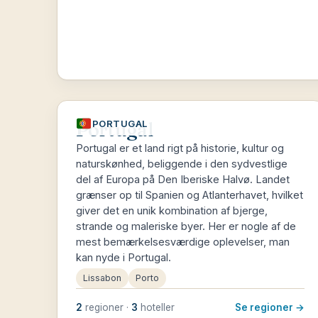
Portugal
PORTUGAL
Portugal er et land rigt på historie, kultur og
naturskønhed, beliggende i den sydvestlige
del af Europa på Den Iberiske Halvø. Landet
grænser op til Spanien og Atlanterhavet, hvilket
giver det en unik kombination af bjerge,
strande og maleriske byer. Her er nogle af de
mest bemærkelsesværdige oplevelser, man
kan nyde i Portugal.
Lissabon
Porto
2
regioner ·
3
hoteller
Se regioner →