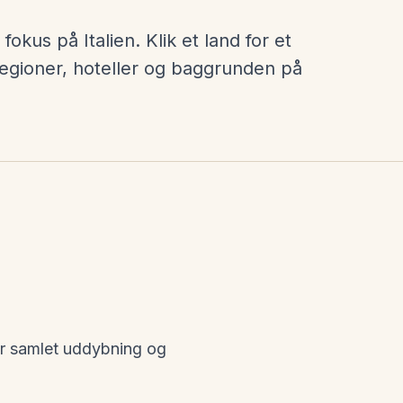
fokus på Italien. Klik et land for et
r regioner, hoteller og baggrunden på
 har samlet uddybning og
Tyskland
Portugal