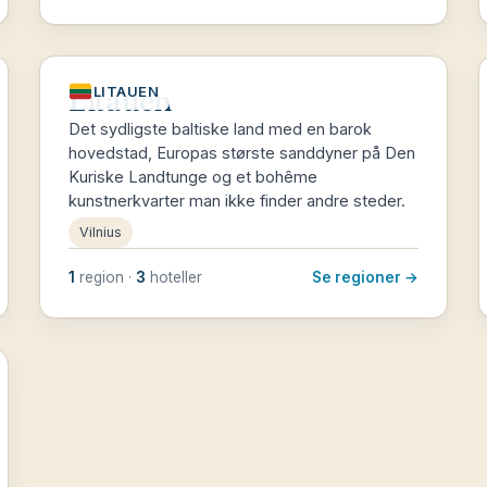
Litauen
LITAUEN
Det sydligste baltiske land med en barok
hovedstad, Europas største sanddyner på Den
Kuriske Landtunge og et bohême
kunstnerkvarter man ikke finder andre steder.
Vilnius
1
region ·
3
hoteller
Se regioner →