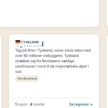
Tyskland
TYSKLAND
Tag på ferie i Tyskland, vores store nabo med
over 80 millioner indbyggere. Tyskland
strækker sig fra Nordsøens vældige
vandmasser i nord til de majestætiske alper i
syd.
Nordtyskland
1
region ·
4
hoteller
Se regioner →