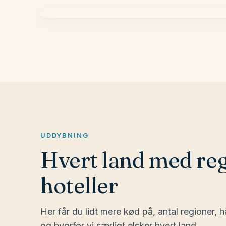
Polen
Un
Litauen
Est
UDDYBNING
Hvert land med re
hoteller
Her får du lidt mere kød på, antal regioner, 
og hvorfor vi særligt elsker hvert land.