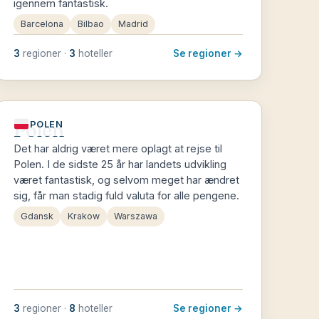
igennem fantastisk.
Barcelona
Bilbao
Madrid
3
regioner ·
3
hoteller
Se regioner →
Polen
POLEN
Det har aldrig været mere oplagt at rejse til
Polen. I de sidste 25 år har landets udvikling
været fantastisk, og selvom meget har ændret
sig, får man stadig fuld valuta for alle pengene.
Gdansk
Krakow
Warszawa
3
regioner ·
8
hoteller
Se regioner →