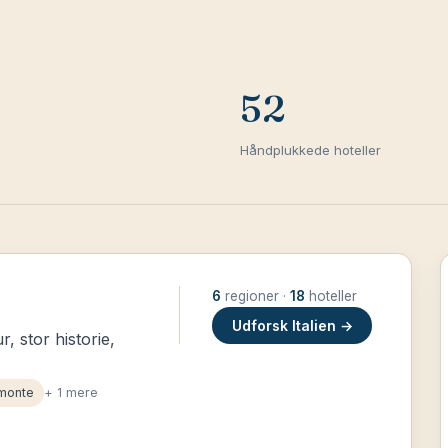
52
Håndplukkede hoteller
6
regioner ·
18
hoteller
Udforsk Italien →
r, stor historie,
monte
+ 1 mere