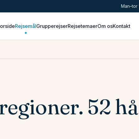
Man–tor 
Forside
Rejsemål
Grupperejser
Rejsetemaer
Om os
Kontakt
3 regioner. 52 