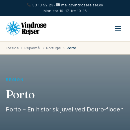
33 13 52 23
•
mail@vindroserejser.dk
Man–tor 10–17, fre 10–16
Forside
›
Rejsemål
›
Portugal
›
Porto
REGION
Porto
Porto – En historisk juvel ved Douro-floden