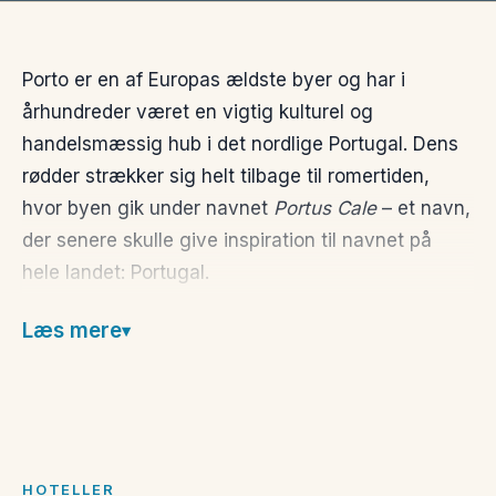
Porto er en af Europas ældste byer og har i
århundreder været en vigtig kulturel og
handelsmæssig hub i det nordlige Portugal. Dens
rødder strækker sig helt tilbage til romertiden,
hvor byen gik under navnet
Portus Cale
– et navn,
der senere skulle give inspiration til navnet på
hele landet: Portugal.
I dag fremstår Porto som en smuk og autentisk
Læs mere
storby, hvor historien lever side om side med det
moderne byliv. Byens historiske centrum, Ribeira,
er optaget på UNESCO’s verdensarvsliste og er et
levende museum i sig selv – med farverige
bygninger, snoede gader og stemningsfulde
HOTELLER