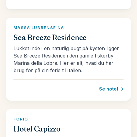
sagt indbyder Italien til forskellige ferier, alt
afhængig af, hvad man ønsker at opleve. Se vores
udvalg af pakkerejser til Italien her og se, hvad vi
MASSA LUBRENSE NA
kan tilbyde.
Sea Breeze Residence
Læs mere om Italien og landet mange fantastiske
Lukket inde i en naturlig bugt på kysten ligger
Sea Breeze Residence i den gamle fiskerby
rejsemål
her!
Marina della Lobra. Her er alt, hvad du har
brug for på din ferie til Italien.
Se hotel →
FORIO
Hotel Capizzo