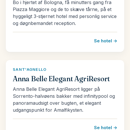
Bo i hjertet af Bologna, få minutters gang fra
Som en hyldest til sit folks kærlighed til mode, er
Piazza Maggiore og de to skæve tårne, på et
Italiens skitse heldigvis formet som en støvle.
hyggeligt 3-stjernet hotel med personlig service
Landet er langt og elegant – c’e bella – og er
og døgnbemandet reception.
flankeret på tre sider af fire Middelhavs have
(Adriaterhavet, det Ioniske hav, Liguriske hav og
Se hotel →
Tyrrhenske hav). Den nordlige væg af Alperne og
Dolomitterne omringer det nordlige Italien, med sin
glitrende gletsjersøer, mens flammende vulkaner –
SANT'AGNELLO
Vesuv, Etna og Stromboli, simrer i syd.
Anna Belle Elegant AgriResort
Italiens klima varierer fra nord til syd og fra
Anna Belle Elegant AgriResort ligger på
højlandet til lavlandet. Vintrene er længe om at
Sorrento-halvøens bakker med infinitypool og
forlade de italienske alper, hvor der falder sne så
panoramaudsigt over bugten, et elegant
udgangspunkt for Amalfikysten.
tidligt som midt i september. I de nordlige regioner
kan man opleve kølige vintre og hede somre,
mens klimaet lunes, jo mere syd man rejser. Kort
Se hotel →