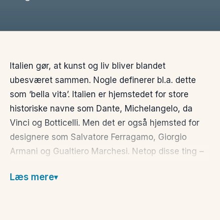
Italien gør, at kunst og liv bliver blandet
ubesværet sammen. Nogle definerer bl.a. dette
som ‘bella vita’. Italien er hjemstedet for store
historiske navne som Dante, Michelangelo, da
Vinci og Botticelli. Men det er også hjemsted for
designere som Salvatore Ferragamo, Giorgio
Armani og Gualtiero Marchesi. Netop disse ting –
mad, mode, kunst og arkitektur, vil du hurtigt
Læs mere
kunne opleve som roden til den italienske patologi.
Det er en urokkelig dedikation til at leve livet godt.
Oplevelserne venter lige om hjørnet og du kan frit