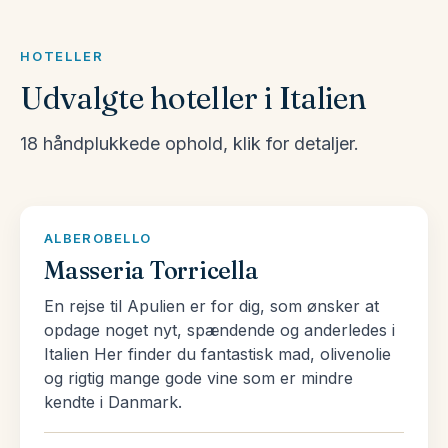
vælge blandt vores store udvalg af pakkerejser til
Italien her.
HOTELLER
Udvalgte hoteller i Italien
Et land af passioner
Et overraskende stort antal italienere interesserer
18 håndplukkede ophold, klik for detaljer.
sig dybt for de florerende eftersmage af fåreost
som pecorino, den korrekte måde at skære
marmor, og nuancerne i en Vivaldi koncert. Bag
ALBEROBELLO
denne disinvoltura (lethed) lurer en passioneret
Masseria Torricella
opmærksomhed på livets små detaljer. Så sæt
En rejse til Apulien er for dig, som ønsker at
tempoet ned, og begynd at tage livets detaljer til
opdage noget nyt, spændende og anderledes i
efterretning og nyd din egen ‘bella vita’.
Italien Her finder du fantastisk mad, olivenolie
og rigtig mange gode vine som er mindre
Man kan heller ikke sige Italien uden at tænke på
kendte i Danmark.
mad. Italien er helt bogstaveligt en fest af
endeløse retter. Uanset hvor meget du har spist,