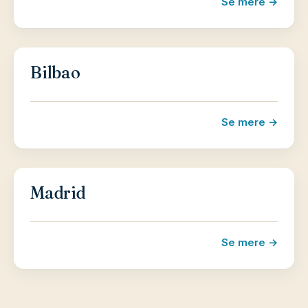
Se mere →
palads på det samme sted.
En tur på østkysten
Bilbao
På Spaniens østlige kyst finder du Valencia, der
byder på seværdigheder som Plaza de la Reina,
Se mere →
katedralen, Plaza de la Virgen, Plaza Redonda,
Plaza Patriarca, facaden af palaset af Marqués de
Dos Aguas, byens rådhusplads og ikke mindst
Valencias markeder. En rejse til Spanien kan byde
Madrid
på hvad som helst. Lad os hjælpe dig med din
næste rejse til Spanien i dag!
Se mere →