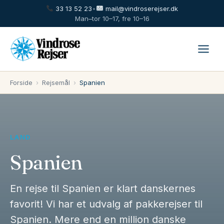
33 13 52 23
•
mail@vindroserejser.dk
Man–tor 10–17, fre 10–16
Forside
›
Rejsemål
›
Spanien
LAND
Spanien
En rejse til Spanien er klart danskernes
favorit! Vi har et udvalg af pakkerejser til
Spanien. Mere end en million danske