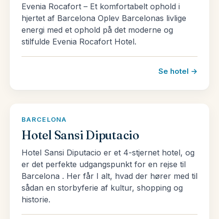
Evenia Rocafort – Et komfortabelt ophold i
Toledo. Det er klart anbefalingsværdigt at gå
hjertet af Barcelona Oplev Barcelonas livlige
igennem og se byen. Gå eksempelvis ned til Plaza
energi med et ophold på det moderne og
stilfulde Evenia Rocafort Hotel.
del Ayuntamiento hvor du kan se katedralen,
Primada. Oplev dens flamboyante gotiske stil, den
gamle retsbygning og rådhuset.
Se hotel →
Derudover anbefaler vi at du ser de smalle gader i
det gamle jødiske kvarter og kirken Santo Tomé,
BARCELONA
hvor du kan beundre det monumentale maleri “El
Hotel Sansi Diputacio
entierro del Conde Orgaz”. Det er en af El Greco’s
mest kendte værker.
Hotel Sansi Diputacio er et 4-stjernet hotel, og
er det perfekte udgangspunkt for en rejse til
Udover disse steder finder du også
Barcelona . Her får I alt, hvad der hører med til
sådan en storbyferie af kultur, shopping og
seværdigheder såsom la Sinagoga de Santa María
historie.
la Blanca, San Juan de los Reyes, og Victorio
Macho museet med sin smukke udsigt over Tejo-