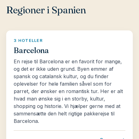
I katedralen i Sevilla, den største gotiske katedral i
Regioner i Spanien
verden, kan du også nyde en spektakulær udsigt
over byen. Med klokketårnet, en tidligere minaret,
La Giralda, er katedralen i dag et symbol på
hovedstaden i Andalusien.
3 HOTELLER
Barcelona
Om aftenen kan det anbefales at opleve en af de
mange “Flamenco tablaos” for at nyde musikken
En rejse til Barcelona er en favorit for mange,
og det er ikke uden grund. Byen emmer af
og spansk dans.
spansk og catalansk kultur, og du finder
oplevelser for hele familien såvel som for
Granada er blandt andet kendt for Alhambra og
parret, der ønsker en romantisk tur. Her er alt
Generalife, som blev bygget i det 13. århundrede
hvad man ønske sig i en storby, kultur,
af Mohammed Ibn Alhamar, grundlæggeren af
shopping og historie. Vi hjælper gerne med at
Nasrid dynastiet, med udsigt over Granada.
sammensætte den helt rigtige pakkerejse til
Alhambraens tidligste bygværk er Alcazaben, som
Barcelona.
efterfølgende blev et kongelige palads. Senere
beordrede del Emperador Carlos V opførelsen af et