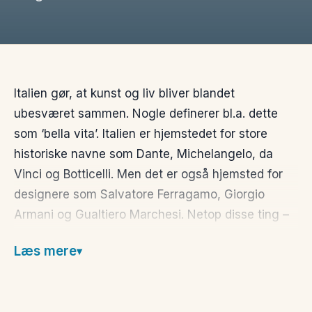
Italien gør, at kunst og liv bliver blandet
ubesværet sammen. Nogle definerer bl.a. dette
som ‘bella vita’. Italien er hjemstedet for store
historiske navne som Dante, Michelangelo, da
Vinci og Botticelli. Men det er også hjemsted for
designere som Salvatore Ferragamo, Giorgio
Armani og Gualtiero Marchesi. Netop disse ting –
mad, mode, kunst og arkitektur, vil du hurtigt
Læs mere
kunne opleve som roden til den italienske patologi.
Det er en urokkelig dedikation til at leve livet godt.
Oplevelserne venter lige om hjørnet og du kan frit