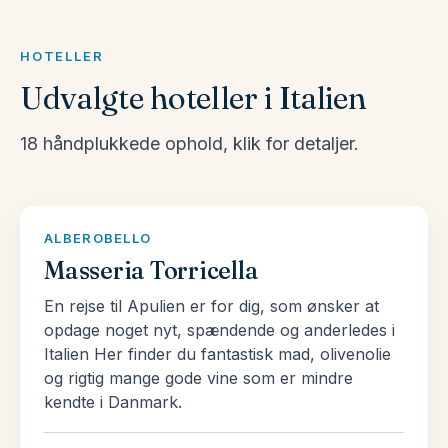
vælge blandt vores store udvalg af pakkerejser til
Italien her.
HOTELLER
Udvalgte hoteller i Italien
Et land af passioner
Et overraskende stort antal italienere interesserer
18 håndplukkede ophold, klik for detaljer.
sig dybt for de florerende eftersmage af fåreost
som pecorino, den korrekte måde at skære
marmor, og nuancerne i en Vivaldi koncert. Bag
ALBEROBELLO
denne disinvoltura (lethed) lurer en passioneret
Masseria Torricella
opmærksomhed på livets små detaljer. Så sæt
En rejse til Apulien er for dig, som ønsker at
tempoet ned, og begynd at tage livets detaljer til
opdage noget nyt, spændende og anderledes i
efterretning og nyd din egen ‘bella vita’.
Italien Her finder du fantastisk mad, olivenolie
og rigtig mange gode vine som er mindre
Man kan heller ikke sige Italien uden at tænke på
kendte i Danmark.
mad. Italien er helt bogstaveligt en fest af
endeløse retter. Uanset hvor meget du har spist,