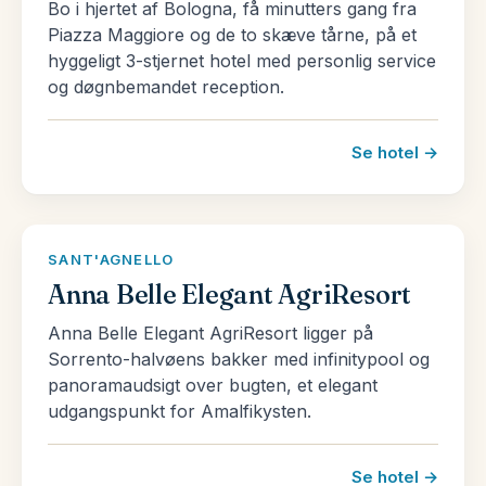
Bo i hjertet af Bologna, få minutters gang fra
Som en hyldest til sit folks kærlighed til mode, er
Piazza Maggiore og de to skæve tårne, på et
Italiens skitse heldigvis formet som en støvle.
hyggeligt 3-stjernet hotel med personlig service
Landet er langt og elegant – c’e bella – og er
og døgnbemandet reception.
flankeret på tre sider af fire Middelhavs have
(Adriaterhavet, det Ioniske hav, Liguriske hav og
Se hotel →
Tyrrhenske hav). Den nordlige væg af Alperne og
Dolomitterne omringer det nordlige Italien, med sin
glitrende gletsjersøer, mens flammende vulkaner –
SANT'AGNELLO
Vesuv, Etna og Stromboli, simrer i syd.
Anna Belle Elegant AgriResort
Italiens klima varierer fra nord til syd og fra
Anna Belle Elegant AgriResort ligger på
højlandet til lavlandet. Vintrene er længe om at
Sorrento-halvøens bakker med infinitypool og
forlade de italienske alper, hvor der falder sne så
panoramaudsigt over bugten, et elegant
udgangspunkt for Amalfikysten.
tidligt som midt i september. I de nordlige regioner
kan man opleve kølige vintre og hede somre,
mens klimaet lunes, jo mere syd man rejser. Kort
Se hotel →