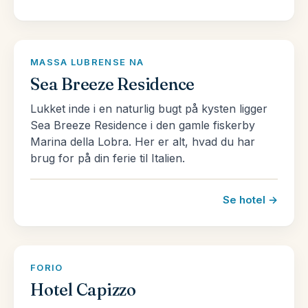
sagt indbyder Italien til forskellige ferier, alt
afhængig af, hvad man ønsker at opleve. Se vores
udvalg af pakkerejser til Italien her og se, hvad vi
MASSA LUBRENSE NA
kan tilbyde.
Sea Breeze Residence
Læs mere om Italien og landet mange fantastiske
Lukket inde i en naturlig bugt på kysten ligger
Sea Breeze Residence i den gamle fiskerby
rejsemål
her!
Marina della Lobra. Her er alt, hvad du har
brug for på din ferie til Italien.
Se hotel →
FORIO
Hotel Capizzo