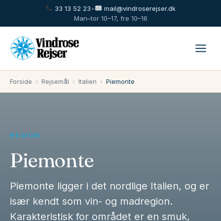
33 13 52 23
•
mail@vindroserejser.dk
Man–tor 10–17, fre 10–16
Forside
›
Rejsemål
›
Italien
›
Piemonte
REGION
Piemonte
Piemonte ligger i det nordlige Italien, og er
især kendt som vin- og madregion.
Karakteristisk for området er en smuk,