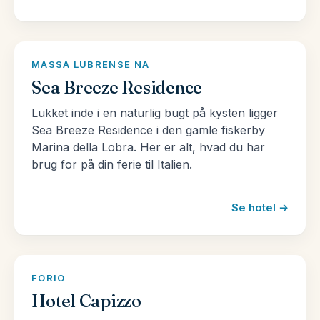
sagt indbyder Italien til forskellige ferier, alt
afhængig af, hvad man ønsker at opleve. Se vores
udvalg af pakkerejser til Italien her og se, hvad vi
MASSA LUBRENSE NA
kan tilbyde.
Sea Breeze Residence
Læs mere om Italien og landet mange fantastiske
Lukket inde i en naturlig bugt på kysten ligger
Sea Breeze Residence i den gamle fiskerby
rejsemål
her!
Marina della Lobra. Her er alt, hvad du har
brug for på din ferie til Italien.
Se hotel →
FORIO
Hotel Capizzo