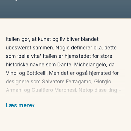
Italien gør, at kunst og liv bliver blandet
ubesværet sammen. Nogle definerer bl.a. dette
som ‘bella vita’. Italien er hjemstedet for store
historiske navne som Dante, Michelangelo, da
Vinci og Botticelli. Men det er også hjemsted for
designere som Salvatore Ferragamo, Giorgio
Armani og Gualtiero Marchesi. Netop disse ting –
mad, mode, kunst og arkitektur, vil du hurtigt
Læs mere
kunne opleve som roden til den italienske patologi.
Det er en urokkelig dedikation til at leve livet godt.
Oplevelserne venter lige om hjørnet og du kan frit