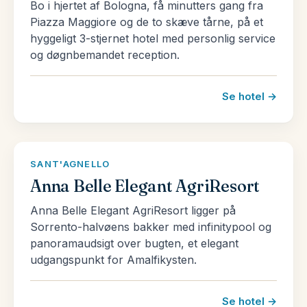
Bo i hjertet af Bologna, få minutters gang fra
Som en hyldest til sit folks kærlighed til mode, er
Piazza Maggiore og de to skæve tårne, på et
Italiens skitse heldigvis formet som en støvle.
hyggeligt 3-stjernet hotel med personlig service
Landet er langt og elegant – c’e bella – og er
og døgnbemandet reception.
flankeret på tre sider af fire Middelhavs have
(Adriaterhavet, det Ioniske hav, Liguriske hav og
Se hotel →
Tyrrhenske hav). Den nordlige væg af Alperne og
Dolomitterne omringer det nordlige Italien, med sin
glitrende gletsjersøer, mens flammende vulkaner –
SANT'AGNELLO
Vesuv, Etna og Stromboli, simrer i syd.
Anna Belle Elegant AgriResort
Italiens klima varierer fra nord til syd og fra
Anna Belle Elegant AgriResort ligger på
højlandet til lavlandet. Vintrene er længe om at
Sorrento-halvøens bakker med infinitypool og
forlade de italienske alper, hvor der falder sne så
panoramaudsigt over bugten, et elegant
udgangspunkt for Amalfikysten.
tidligt som midt i september. I de nordlige regioner
kan man opleve kølige vintre og hede somre,
mens klimaet lunes, jo mere syd man rejser. Kort
Se hotel →