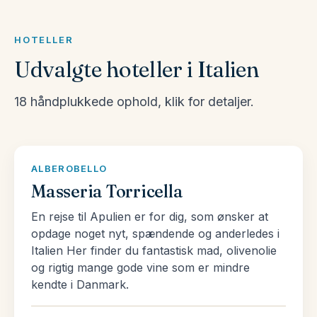
vælge blandt vores store udvalg af pakkerejser til
Italien her.
HOTELLER
Udvalgte hoteller i Italien
Et land af passioner
Et overraskende stort antal italienere interesserer
18 håndplukkede ophold, klik for detaljer.
sig dybt for de florerende eftersmage af fåreost
som pecorino, den korrekte måde at skære
marmor, og nuancerne i en Vivaldi koncert. Bag
ALBEROBELLO
denne disinvoltura (lethed) lurer en passioneret
Masseria Torricella
opmærksomhed på livets små detaljer. Så sæt
En rejse til Apulien er for dig, som ønsker at
tempoet ned, og begynd at tage livets detaljer til
opdage noget nyt, spændende og anderledes i
efterretning og nyd din egen ‘bella vita’.
Italien Her finder du fantastisk mad, olivenolie
og rigtig mange gode vine som er mindre
Man kan heller ikke sige Italien uden at tænke på
kendte i Danmark.
mad. Italien er helt bogstaveligt en fest af
endeløse retter. Uanset hvor meget du har spist,