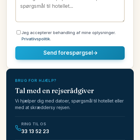
Jeg accepterer behandling af mine oplysninger.
Privatlivspolitik
.
Send forespørgsel
→
BRUG FOR HJÆLP?
Tal med en rejserådgiver
Vi hjælper dig med datoer, spørgsmål til hotellet eller
med at skræddersy rejsen.
RING TIL OS
33 13 52 23