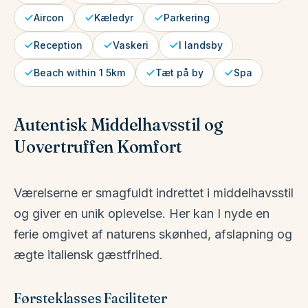
Aircon
Kæledyr
Parkering
Reception
Vaskeri
I landsby
Beach within 1 5km
Tæt på by
Spa
Autentisk Middelhavsstil og
Uovertruffen Komfort
Værelserne er smagfuldt indrettet i middelhavsstil
og giver en unik oplevelse. Her kan I nyde en
ferie omgivet af naturens skønhed, afslapning og
ægte italiensk gæstfrihed.
Førsteklasses Faciliteter