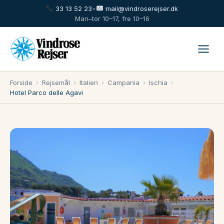
33 13 52 23
•
mail@vindroserejser.dk
Man–tor 10–17, fre 10–16
Forside
›
Rejsemål
›
Italien
›
Campania
›
Ischia
›
Hotel Parco delle Agavi