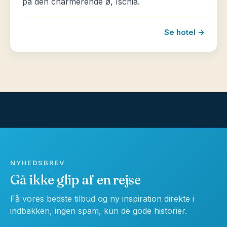
på den charmerende ø, Ischia.
Se hotel →
NYHEDSBREV
Gå ikke glip af en rejse
Få vores bedste tilbud og ny inspiration direkte i
indbakken, ingen spam, kun de gode historier.