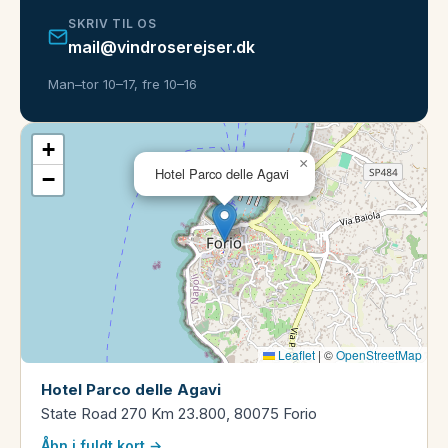
SKRIV TIL OS
mail@vindroserejser.dk
Man–tor 10–17, fre 10–16
+
×
Hotel Parco delle Agavi
−
Leaflet
|
©
OpenStreetMap
Hotel Parco delle Agavi
State Road 270 Km 23.800, 80075 Forio
Åbn i fuldt kort →