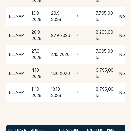
2026
kr.
13.9
20.9
7.795,00
BLLNAP
7
Norwe
2026
2026
kr.
20.9
8.295,00
BLLNAP
27.9 2026
7
Norwe
2026
kr.
27.9
7.995,00
BLLNAP
4.10 2026
7
Norwe
2026
kr.
4.10
6.795,00
BLLNAP
11.10 2026
7
Norwe
2026
kr.
11.10
18.10
8.795,00
BLLNAP
7
Norwe
2026
2026
kr.
LUFTHAVN
AFREJSE
HJEMREJSE
NÆTTER
PRIS