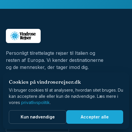
Personligt tilrettelagte rejser til Italien og
resten af Europa. Vi kender destinationerne
og de mennesker, der tager imod dig.
33 13 52 23
Cookies på vindroserejser.dk
mail@vindroserejser.dk
Vi bruger cookies til at analysere, hvordan sitet bruges. Du
kan acceptere alle eller kun de nødvendige. Læs mere i
Man–tor 10–17, fre 10–16
vores
privatlivspolitik
.
Rejsegarantifonden nr. 2864
Kun nødvendige
Accepter alle
Dansk Rejsebureau Forening