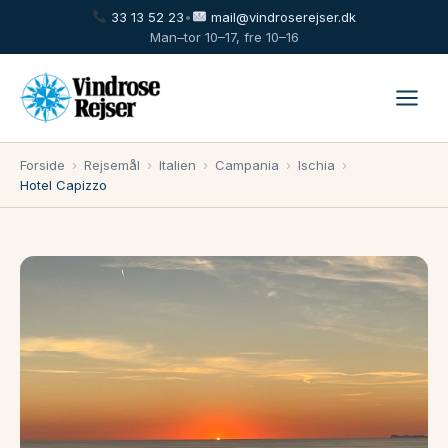
33 13 52 23
•
mail@vindroserejser.dk
Man–tor 10–17, fre 10–16
Forside
›
Rejsemål
›
Italien
›
Campania
›
Ischia
›
Hotel Capizzo