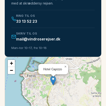
med at skræddersy rejsen.
RING TIL OS
33 13 52 23
SKRIV TIL OS
mail@vindroserejser.dk
Man–tor 10–17, fre 10–16
+
×
Hotel Capizzo
−