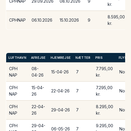
CPHNAP
29.09.2026
08.10.2026
9
kr.
8.595,00
CPHNAP
06.10.2026
15.10.2026
9
kr.
LUFTHAVN
AFREJSE
HJEMREJSE
NÆTTER
PRIS
FLYSE
CPH
08-
7.795,00
15-04-26
7
Norwe
NAP
04-26
kr.
CPH
15-04-
7.295,00
22-04-26
7
Norwe
NAP
26
kr.
CPH
22-04-
8.295,00
29-04-26
7
Norwe
NAP
26
kr.
CPH
29-04-
9.295,00
06-05-26
7
Norwe