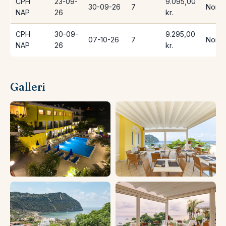
CPH
23-09-
9.095,00
30-09-26
7
Norwe
NAP
26
kr.
CPH
30-09-
9.295,00
07-10-26
7
Norwe
NAP
26
kr.
Galleri