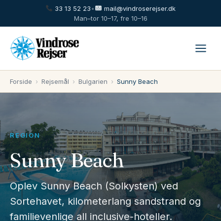
33 13 52 23
•
mail@vindroserejser.dk
Man–tor 10–17, fre 10–16
Forside
›
Rejsemål
›
Bulgarien
›
Sunny Beach
REGION
Sunny Beach
Oplev Sunny Beach (Solkysten) ved
Sortehavet, kilometerlang sandstrand og
familievenlige all inclusive-hoteller.