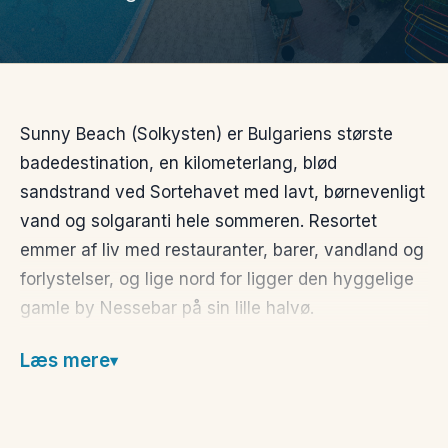
Sunny Beach (Solkysten) er Bulgariens største
badedestination, en kilometerlang, blød
sandstrand ved Sortehavet med lavt, børnevenligt
vand og solgaranti hele sommeren. Resortet
emmer af liv med restauranter, barer, vandland og
forlystelser, og lige nord for ligger den hyggelige
gamle by Nessebar på sin lille halvø.
Ring eller skriv, så hjælper vi dig med det rette
Læs mere
ophold.