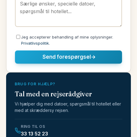
Jeg accepterer behandling af mine oplysninger.
Privatlivspolitik
.
Send forespørgsel
→
BRUG FOR HJÆLP?
Tal med en rejserådgiver
Vi hjælper dig med datoer, spørgsmål til hotellet eller
med at skræddersy rejsen.
RING TIL OS
33 13 52 23