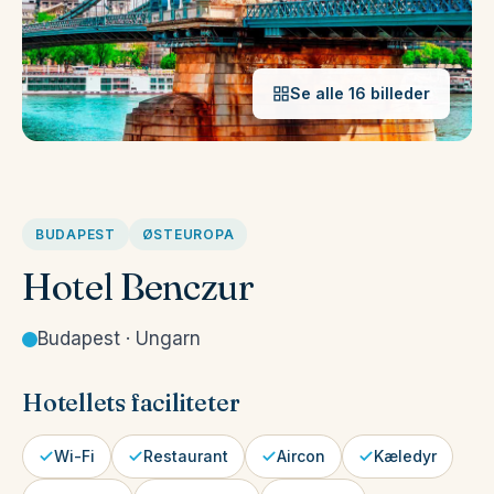
Se alle 16 billeder
BUDAPEST
ØSTEUROPA
Hotel Benczur
Budapest · Ungarn
Hotellets faciliteter
Wi-Fi
Restaurant
Aircon
Kæledyr