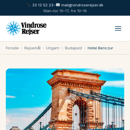
33 13 52 23
•
mail@vindroserejser.dk
Man–tor 10–17, fre 10–16
Forside
›
Rejsemål
›
Ungarn
›
Budapest
›
Hotel Benczur