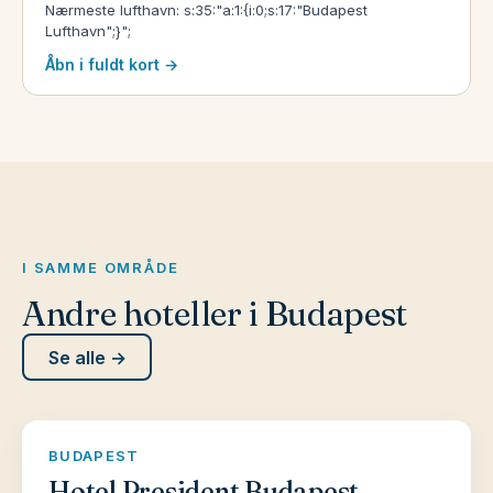
Nærmeste lufthavn: s:35:"a:1:{i:0;s:17:"Budapest
Lufthavn";}";
Åbn i fuldt kort →
I SAMME OMRÅDE
Andre hoteller i Budapest
Se alle →
BUDAPEST
Hotel President Budapest