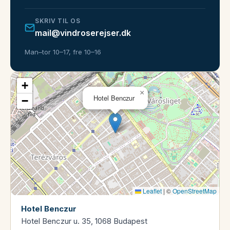
SKRIV TIL OS
mail@vindroserejser.dk
Man–tor 10–17, fre 10–16
+
×
Hotel Benczur
−
Leaflet
|
©
OpenStreetMap
Hotel Benczur
Hotel Benczur u. 35, 1068 Budapest