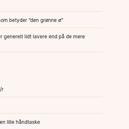
 som betyder “den grønne ø”
er generelt lidt lavere end på de mere
/r
n lille håndtaske