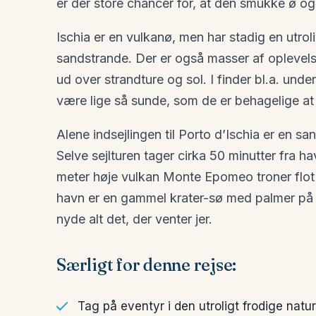
er der store chancer for, at den smukke ø også
Ischia er en vulkanø, men har stadig en utroli
sandstrande. Der er også masser af oplevelser
ud over strandture og sol. I finder bl.a. unde
være lige så sunde, som de er behagelige a
Alene indsejlingen til Porto d’Ischia er en san
Selve sejlturen tager cirka 50 minutter fra h
meter høje vulkan Monte Epomeo troner flot
havn er en gammel krater-sø med palmer på ka
nyde alt det, der venter jer.
Særligt for denne rejse:
Tag på eventyr i den utroligt frodige natur