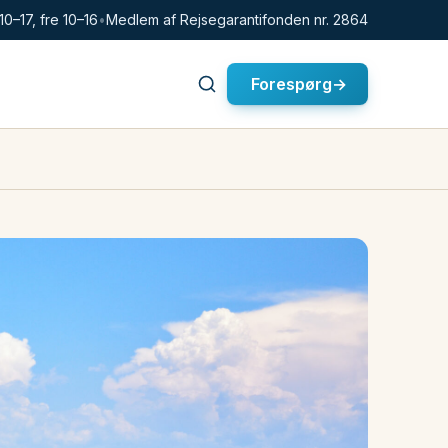
10–17, fre 10–16
•
Medlem af Rejsegarantifonden nr. 2864
Forespørg
→