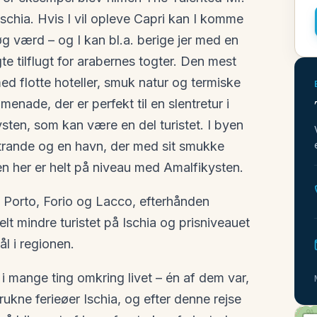
chia. Hvis I vil opleve Capri kan I komme
søg værd – og I kan bl.a. berige jer med en
te tilflugt for arabernes togter. Den mest
flotte hoteller, smuk natur og termiske
enade, der er perfekt til en slentretur i
sten, som kan være en del turistet. I byen
trande og en havn, der med sit smukke
 her er helt på niveau med Amalfikysten.
a Porto, Forio og Lacco, efterhånden
elt mindre turistet på Ischia og prisniveauet
l i regionen.
i mange ting omkring livet – én af dem var,
rukne ferieøer Ischia, og efter denne rejse