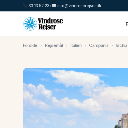
33 13 52 23
•
mail@vindroserejser.dk
Forside
›
Rejsemål
›
Italien
›
Campania
›
Ischia