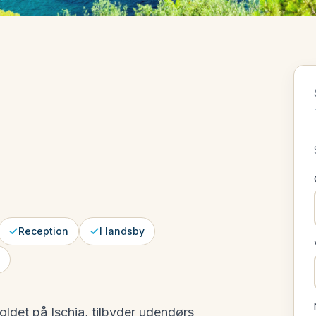
Reception
I landsby
oldet på Ischia, tilbyder udendørs