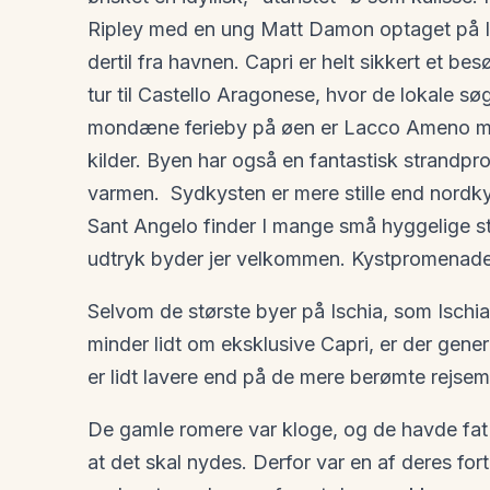
Ripley med en ung Matt Damon optaget på Is
dertil fra havnen. Capri er helt sikkert et be
tur til Castello Aragonese, hvor de lokale søg
mondæne ferieby på øen er Lacco Ameno med 
kilder. Byen har også en fantastisk strandprom
varmen. Sydkysten er mere stille end nordky
Sant Angelo finder I mange små hyggelige s
udtryk byder jer velkommen. Kystpromenaden
Selvom de største byer på Ischia, som Ischi
minder lidt om eksklusive Capri, er der gener
er lidt lavere end på de mere berømte rejsemå
De gamle romere var kloge, og de havde fat 
at det skal nydes. Derfor var en af deres fort