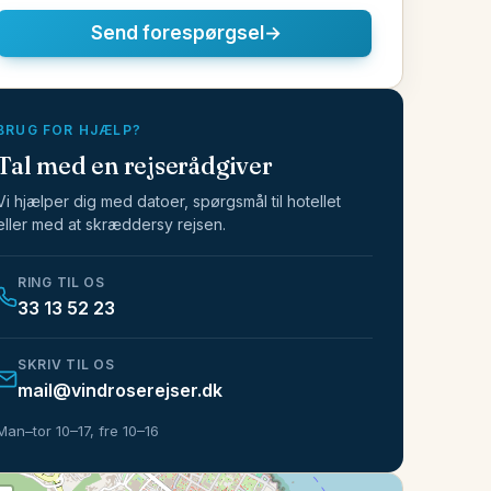
Send forespørgsel
→
BRUG FOR HJÆLP?
Tal med en rejserådgiver
Vi hjælper dig med datoer, spørgsmål til hotellet
eller med at skræddersy rejsen.
RING TIL OS
33 13 52 23
SKRIV TIL OS
mail@vindroserejser.dk
Man–tor 10–17, fre 10–16