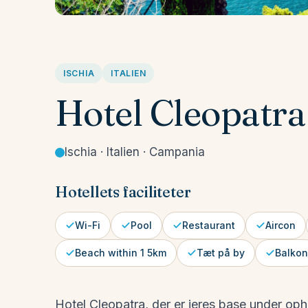
ISCHIA
ITALIEN
Hotel Cleopatra
Ischia · Italien · Campania
Hotellets faciliteter
Wi-Fi
Pool
Restaurant
Aircon
Beach within 1 5km
Tæt på by
Balkon
Hotel Cleopatra, der er jeres base under oph