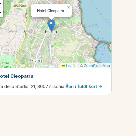
+
×
Hotel Cleopatra
−
Leaflet
|
©
OpenStreetMap
otel Cleopatra
ia dello Stadio, 21, 80077 Ischia
Åbn i fuldt kort →