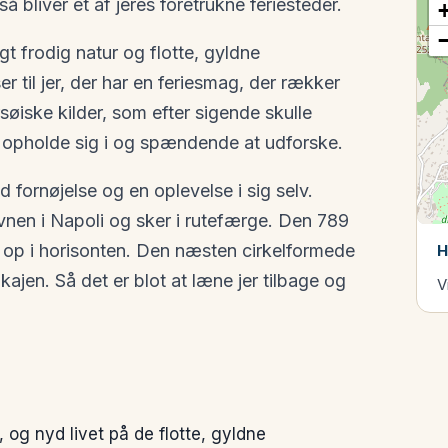
 bliver et af jeres foretrukne feriesteder.
gt frodig natur og flotte, gyldne
 til jer, der har en feriesmag, der rækker
rsøiske kilder, som efter sigende skulle
t opholde sig i og spændende at udforske.
d fornøjelse og en oplevelse i sig selv.
avnen i Napoli og sker i rutefærge. Den 789
 op i horisonten. Den næsten cirkelformede
H
jen. Så det er blot at læne jer tilbage og
V
, og nyd livet på de flotte, gyldne