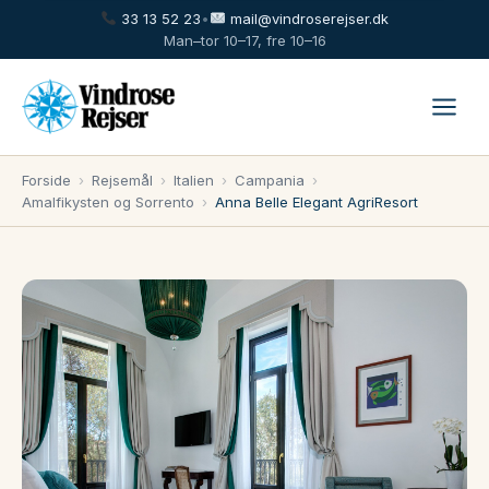
33 13 52 23
•
mail@vindroserejser.dk
Man–tor 10–17, fre 10–16
Forside
›
Rejsemål
›
Italien
›
Campania
›
Amalfikysten og Sorrento
›
Anna Belle Elegant AgriResort