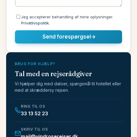
Jeg accepterer behandling af mine oplysninger.
Privatlivspolitik
.
Send forespørgsel
→
BRUG FOR HJÆLP?
Tal med en rejserådgiver
Vi hjælper dig med datoer, spørgsmål til hotellet eller
med at skræddersy rejsen.
RING TIL OS
33 13 52 23
SKRIV TIL OS
mail@vindroserejser.dk