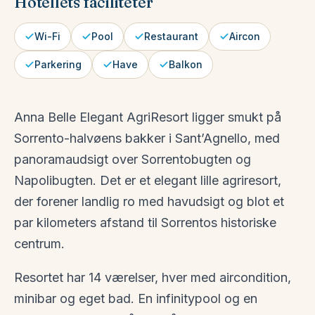
Hotellets faciliteter
Wi-Fi
Pool
Restaurant
Aircon
Parkering
Have
Balkon
Anna Belle Elegant AgriResort ligger smukt på
Sorrento-halvøens bakker i Sant’Agnello, med
panoramaudsigt over Sorrentobugten og
Napolibugten. Det er et elegant lille agriresort,
der forener landlig ro med havudsigt og blot et
par kilometers afstand til Sorrentos historiske
centrum.
Resortet har 14 værelser, hver med aircondition,
minibar og eget bad. En infinitypool og en