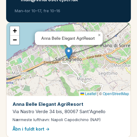
Man–tor 10–17, fre 10–16
+
×
Anna Belle Elegant AgriResort
−
Leaflet
|
©
OpenStreetMap
Anna Belle Elegant AgriResort
Via Nastro Verde 34 bis, 80067 Sant'Agnello
Nærmeste lufthavn: Napoli Capodichino (NAP)
Åbn i fuldt kort →