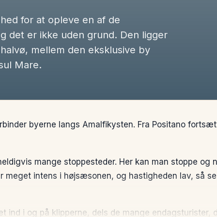
ghed for at opleve en af de
g det er ikke uden grund. Den ligger
e halvø, mellem den eksklusive by
sul Mare.
rbinder byerne langs Amalfikysten. Fra Positano fortsæ
 heldigvis mange stoppesteder. Her kan man stoppe og n
er meget intens i højsæsonen, og hastigheden lav, så s
t ind i og på klipperne, dels de mange endagsturister, 