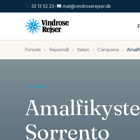
33 13 52 23
•
mail@vindroserejser.dk
Forside
›
Rejsemål
›
Italien
›
Campania
›
Amalf
OMRÅDE
Amalfikyste
Sorrento