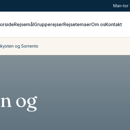
Man–tor 
Forside
Rejsemål
Grupperejser
Rejsetemaer
Om os
Kontakt
ikysten og Sorrento
n og