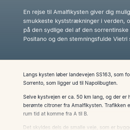
En rejse til Amalfikysten giver dig muli
smukkeste kyststrækninger i verden, o
på den sydlige del af den sorrentinsk
Positano og den stemningsfulde Vietri 
Langs kysten løber landevejen SS163, som fo
Sorrento, som ligger ud til Napolibugten.
Selve kystvejen er ca. 50 km lang, og der er
berømte citroner fra Amalfikysten. Trafikken 
rum tid at komme fra A til B.
Det skyldes dels de smalle veje, som er bygge