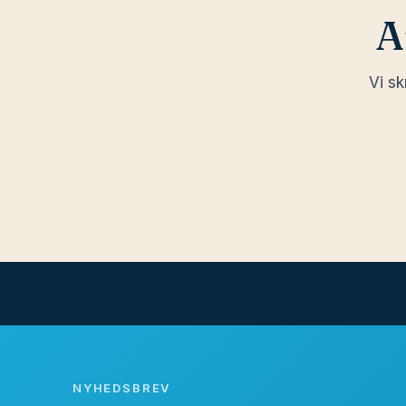
A
Vi sk
NYHEDSBREV