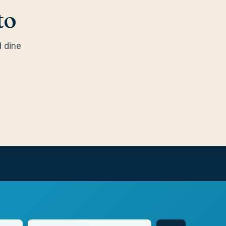
to
d dine