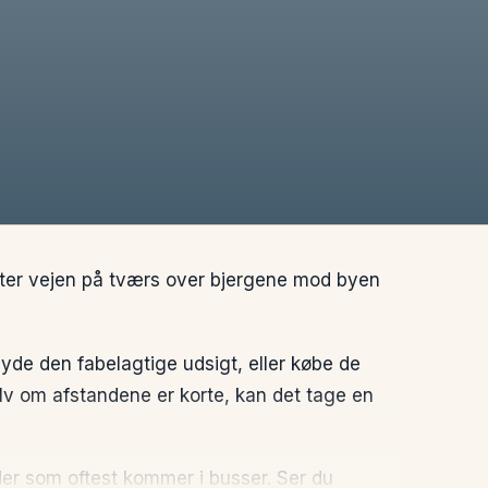
tter vejen på tværs over bjergene mod byen
yde den fabelagtige udsigt, eller købe de
elv om afstandene er korte, kan det tage en
der som oftest kommer i busser. Ser du