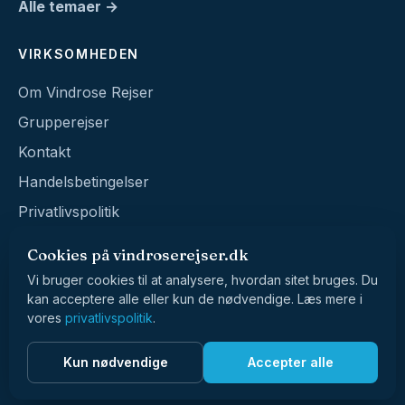
Alle temaer →
VIRKSOMHEDEN
Om Vindrose Rejser
Grupperejser
Kontakt
Handelsbetingelser
Privatlivspolitik
Cookies på vindroserejser.dk
Vi bruger cookies til at analysere, hvordan sitet bruges. Du
kan acceptere alle eller kun de nødvendige. Læs mere i
vores
privatlivspolitik
.
© 2026 Vindrose Rejser · CVR 39017229
Kun nødvendige
Accepter alle
Vester Voldgade 90 · 1552 København V