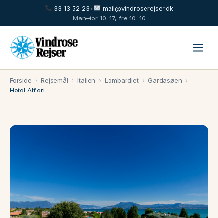
33 13 52 23
•
mail@vindroserejser.dk
Man–tor 10–17, fre 10–16
Forside
›
Rejsemål
›
Italien
›
Lombardiet
›
Gardasøen
›
Hotel Alfieri