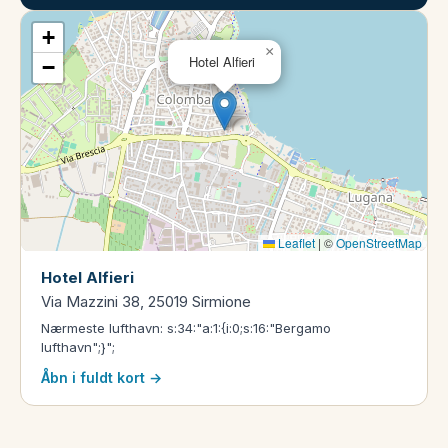
+
×
Hotel Alfieri
−
Leaflet
|
©
OpenStreetMap
Hotel Alfieri
Via Mazzini 38, 25019 Sirmione
Nærmeste lufthavn: s:34:"a:1:{i:0;s:16:"Bergamo
lufthavn";}";
Åbn i fuldt kort →