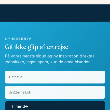
NYHEDSBREV
Gå ikke glip af en rejse
Få vores bedste tilbud og ny inspiration direkte i
indbakken, ingen spam, kun de gode historier.
Tilmeld
→