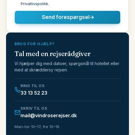
Privatlivspolitik
.
Send forespørgsel
→
BRUG FOR HJÆLP?
Tal med en rejserådgiver
Vi hjælper dig med datoer, spørgsmål til hotellet eller
med at skræddersy rejsen.
RING TIL OS
33 13 52 23
SKRIV TIL OS
mail@vindroserejser.dk
Man–tor 10–17, fre 10–16