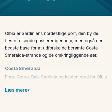
Olbia er Sardiniens nordøstlige port, den by de
fleste rejsende passerer igennem, men også den
bedste base for at udforske de berømte Costa
Smeralda-strande og de omkringliggende øer.
Costa Smeralda
Porto Cervo, Baia Sardinia og kysten nord for Olbia
er kendt som en af Middelhavets mest eksklusive
Læs mere
kystlinjer, med smaragdgrønt vand, hvide
sandstrande og klippeformationer formet af vind
og sø.