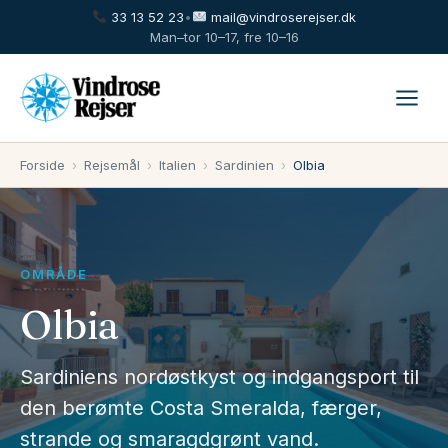
33 13 52 23
•
mail@vindroserejser.dk
Man–tor 10–17, fre 10–16
Forside
›
Rejsemål
›
Italien
›
Sardinien
›
Olbia
OMRÅDE
Olbia
Sardiniens nordøstkyst og indgangsport til
den berømte Costa Smeralda, færger,
strande og smaragdgrønt vand.