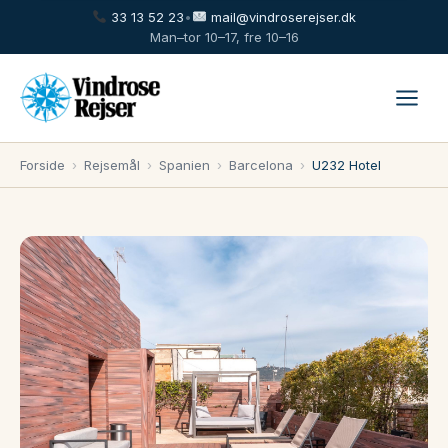
33 13 52 23
•
mail@vindroserejser.dk
Man–tor 10–17, fre 10–16
Forside
›
Rejsemål
›
Spanien
›
Barcelona
›
U232 Hotel