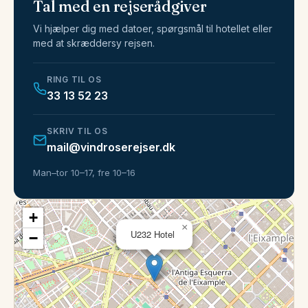
Tal med en rejserådgiver
Vi hjælper dig med datoer, spørgsmål til hotellet eller
med at skræddersy rejsen.
RING TIL OS
33 13 52 23
SKRIV TIL OS
mail@vindroserejser.dk
Man–tor 10–17, fre 10–16
+
×
U232 Hotel
−