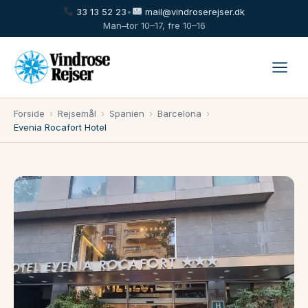
33 13 52 23
•
mail@vindroserejser.dk
Man–tor 10–17, fre 10–16
Forside
›
Rejsemål
›
Spanien
›
Barcelona
›
Evenia Rocafort Hotel