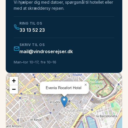
Vi hjælper dig med datoer, spørgsmål til hotellet eller
med at skræddersy rejsen.
RING TIL OS
33 13 52 23
SKRIV TIL OS
mail@vindroserejser.dk
Man–tor 10–17, fre 10–16
+
×
Evenia Rocafort Hotel
−