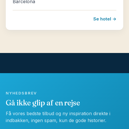
Barcelona
Se hotel →
NYHEDSBREV
Gå ikke glip af en rejse
Få vores bedste tilbud og ny inspiration direkte i
indbakken, ingen spam, kun de gode historier.