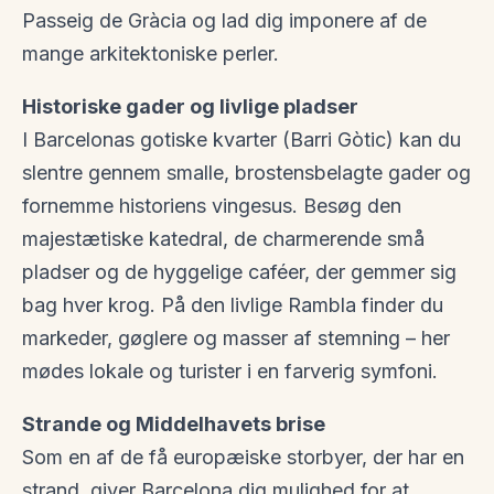
Passeig de Gràcia og lad dig imponere af de
mange arkitektoniske perler.
Historiske gader og livlige pladser
I Barcelonas gotiske kvarter (Barri Gòtic) kan du
slentre gennem smalle, brostensbelagte gader og
fornemme historiens vingesus. Besøg den
majestætiske katedral, de charmerende små
pladser og de hyggelige caféer, der gemmer sig
bag hver krog. På den livlige Rambla finder du
markeder, gøglere og masser af stemning – her
mødes lokale og turister i en farverig symfoni.
Strande og Middelhavets brise
Som en af de få europæiske storbyer, der har en
strand, giver Barcelona dig mulighed for at