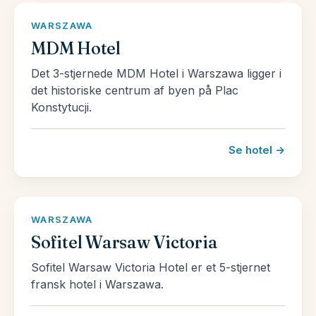
gennemgik Warszawa et genoprejsningsprogram.
WARSZAWA
Hele projektet kulminerede i 1971-1984 med
MDM Hotel
genopførelsen af byens store kongeslot med
rødder tilbage fra 1200-1300-tallet.
Det 3-stjernede MDM Hotel i Warszawa ligger i
det historiske centrum af byen på Plac
Hele genopbyggelsen af bydelen baserede sig på
Konstytucji.
gamle byplaner, fotografier samt en række
malerier af den italienske maler Bernardo Bellotto,
Se hotel →
som i slutningen af 1700-tallet malede en række
fotografisk nøjagtige billeder af byen. Projektet
vakte international opmærksomhed og er en af
WARSZAWA
grundene til, at en stor del af byen er at finde på
Sofitel Warsaw Victoria
UNESCOs verdensarvsliste.
Sofitel Warsaw Victoria Hotel er et 5-stjernet
fransk hotel i Warszawa.
Seværdigheder i Warszawa