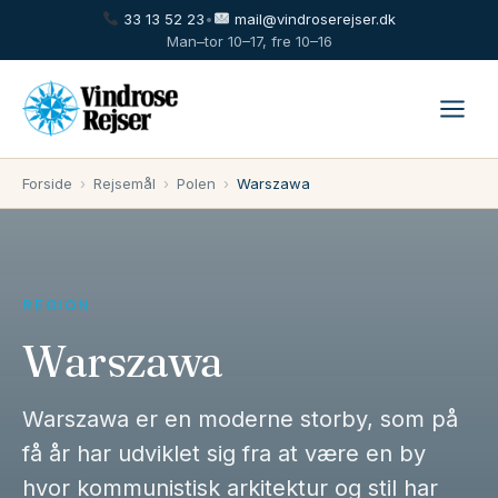
33 13 52 23
•
mail@vindroserejser.dk
Man–tor 10–17, fre 10–16
Forside
›
Rejsemål
›
Polen
›
Warszawa
REGION
Warszawa
Warszawa er en moderne storby, som på
få år har udviklet sig fra at være en by
hvor kommunistisk arkitektur og stil har