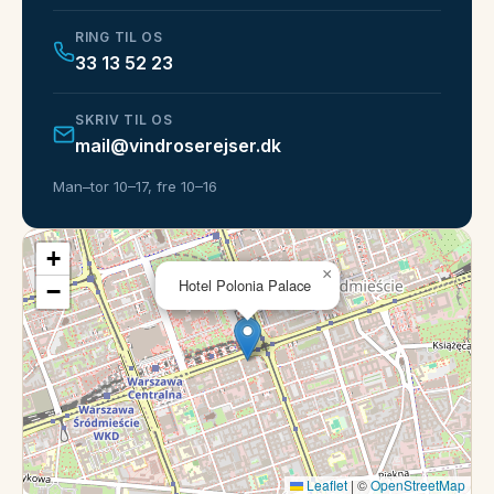
RING TIL OS
33 13 52 23
SKRIV TIL OS
mail@vindroserejser.dk
Man–tor 10–17, fre 10–16
+
×
Hotel Polonia Palace
−
Leaflet
|
©
OpenStreetMap