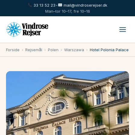
33 13 52 23
•
mail@vindroserejser.dk
Man–tor 10–17, fre 10–16
Forside
›
Rejsemål
›
Polen
›
Warszawa
›
Hotel Polonia Palace