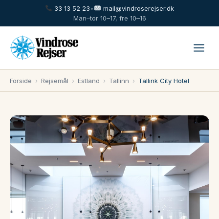
33 13 52 23
•
mail@vindroserejser.dk
Man–tor 10–17, fre 10–16
Forside
›
Rejsemål
›
Estland
›
Tallinn
›
Tallink City Hotel