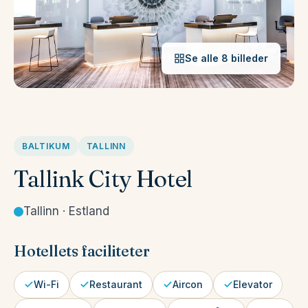
Se alle 8 billeder
BALTIKUM
TALLINN
Tallink City Hotel
Tallinn · Estland
Hotellets faciliteter
Wi-Fi
Restaurant
Aircon
Elevator