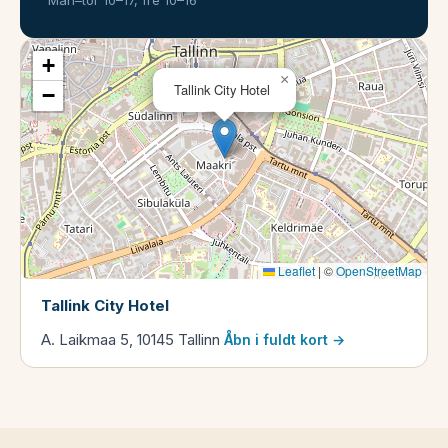
+
×
Tallink City Hotel
−
Leaflet
|
©
OpenStreetMap
Tallink City Hotel
A. Laikmaa 5, 10145 Tallinn
Åbn i fuldt kort →