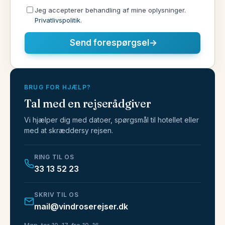
Jeg accepterer behandling af mine oplysninger.
Privatlivspolitik
.
Send forespørgsel
→
BRUG FOR HJÆLP?
Tal med en rejserådgiver
Vi hjælper dig med datoer, spørgsmål til hotellet eller
med at skræddersy rejsen.
RING TIL OS
33 13 52 23
SKRIV TIL OS
mail@vindroserejser.dk
Man–tor 10–17, fre 10–16