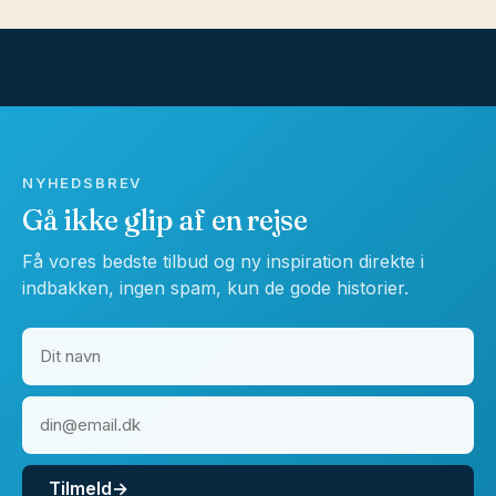
NYHEDSBREV
Gå ikke glip af en rejse
Få vores bedste tilbud og ny inspiration direkte i
indbakken, ingen spam, kun de gode historier.
Tilmeld
→