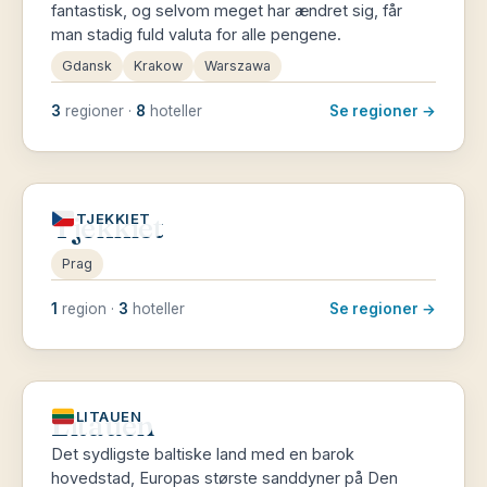
fantastisk, og selvom meget har ændret sig, får
man stadig fuld valuta for alle pengene.
Gdansk
Krakow
Warszawa
3
regioner ·
8
hoteller
Se regioner →
Tjekkiet
TJEKKIET
Prag
1
region ·
3
hoteller
Se regioner →
Litauen
LITAUEN
Det sydligste baltiske land med en barok
hovedstad, Europas største sanddyner på Den