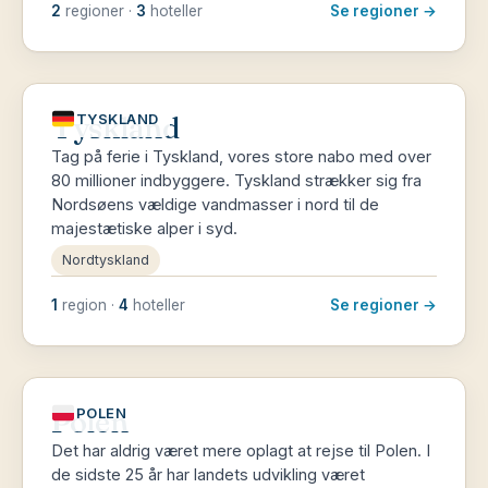
2
regioner ·
3
hoteller
Se regioner →
Tyskland
TYSKLAND
Tag på ferie i Tyskland, vores store nabo med over
80 millioner indbyggere. Tyskland strækker sig fra
Nordsøens vældige vandmasser i nord til de
majestætiske alper i syd.
Nordtyskland
1
region ·
4
hoteller
Se regioner →
Polen
POLEN
Det har aldrig været mere oplagt at rejse til Polen. I
de sidste 25 år har landets udvikling været