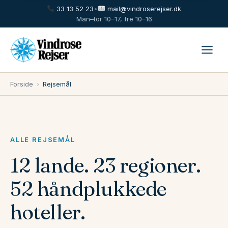
33 13 52 23
•
mail@vindroserejser.dk
Man–tor 10–17, fre 10–16
Forside
›
Rejsemål
ALLE REJSEMÅL
12 lande. 23 regioner.
52 håndplukkede
hoteller.