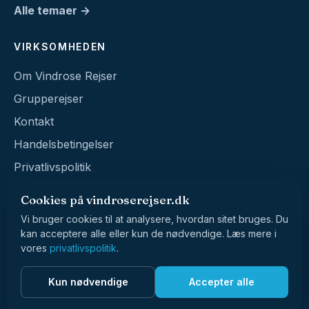
Alle temaer →
VIRKSOMHEDEN
Om Vindrose Rejser
Grupperejser
Kontakt
Handelsbetingelser
Privatlivspolitik
Cookies på vindroserejser.dk
Vi bruger cookies til at analysere, hvordan sitet bruges. Du
kan acceptere alle eller kun de nødvendige. Læs mere i
vores
privatlivspolitik
.
© 2026 Vindrose Rejser · CVR 39017229
Kun nødvendige
Accepter alle
Vester Voldgade 90 · 1552 København V