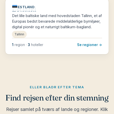
Estland
ESTLAND
Det lille baltiske land med hovedstaden Tallinn, et af
Europas bedst bevarede middelalderlige bymiljøer,
digital pionér og et naturrigt baltikum-bagland.
Tallinn
1
region ·
3
hoteller
Se regioner →
ELLER BLADR EFTER TEMA
Find rejsen efter din stemning
Rejser samlet på tværs af lande og regioner. Klik