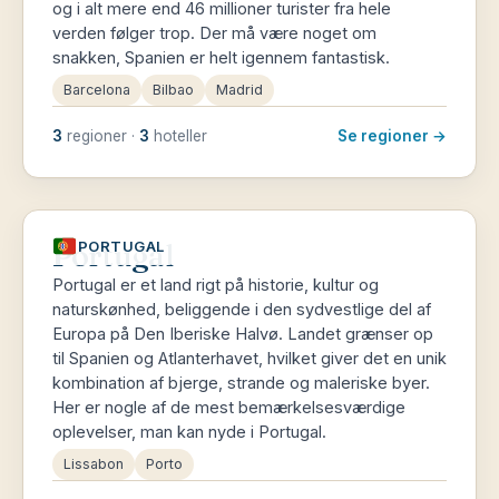
og i alt mere end 46 millioner turister fra hele
verden følger trop. Der må være noget om
snakken, Spanien er helt igennem fantastisk.
Barcelona
Bilbao
Madrid
3
regioner ·
3
hoteller
Se regioner →
Portugal
PORTUGAL
Portugal er et land rigt på historie, kultur og
naturskønhed, beliggende i den sydvestlige del af
Europa på Den Iberiske Halvø. Landet grænser op
til Spanien og Atlanterhavet, hvilket giver det en unik
kombination af bjerge, strande og maleriske byer.
Her er nogle af de mest bemærkelsesværdige
oplevelser, man kan nyde i Portugal.
Lissabon
Porto