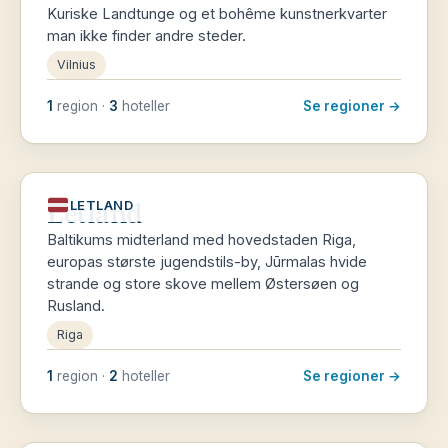
Kuriske Landtunge og et bohême kunstnerkvarter
man ikke finder andre steder.
Vilnius
1
region ·
3
hoteller
Se regioner →
Letland
LETLAND
Baltikums midterland med hovedstaden Riga,
europas største jugendstils-by, Jūrmalas hvide
strande og store skove mellem Østersøen og
Rusland.
Riga
1
region ·
2
hoteller
Se regioner →