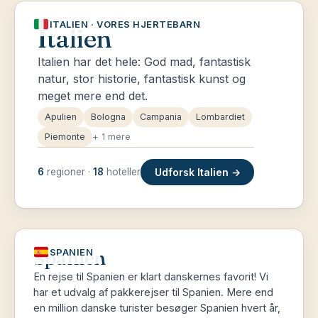
ITALIEN · VORES HJERTEBARN
Italien
Italien har det hele: God mad, fantastisk
natur, stor historie, fantastisk kunst og
meget mere end det.
Apulien
Bologna
Campania
Lombardiet
Piemonte
+ 1 mere
Udforsk Italien →
6
regioner ·
18
hoteller
Spanien
SPANIEN
En rejse til Spanien er klart danskernes favorit! Vi
har et udvalg af pakkerejser til Spanien. Mere end
en million danske turister besøger Spanien hvert år,