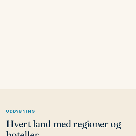
Tyskland
Spanien
Portugal
Polen
Ungarn
Tjekkiet
Letland
Litauen
Estland
Albanien
Bulgarien
UDDYBNING
Hvert land med regioner og
hoteller